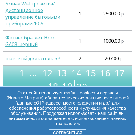
Умная Wi-Fi розетка/
дистанционное
1
2500.00
р.
управление бытовыми
приборами 10 А
Фитнес браслет Hoco
1
1000.00
р.
GA08, черный
шаговый двигатель 5В
2
207.00
р.
1
…
12
13
14
15
16
17
18
19
20
Этот сайт использует файлы cookies и сервисы
(Яндекс.Метрика) сбора технических данных посетителей
(данные об IP-адресе, местоположении и др.) для
обеспечения работоспособности и улучшения качества
Часы работы:
Томск, пр. Ленина г,
обслуживания. Продолжая использовать наш сайт, вы
автоматически соглашаетесь с использованием данных
д. 159
технологий.
09:00 - 19:00
т.:
+7(3822)511225
info@elcopro.ru
СОГЛАСИТЬСЯ