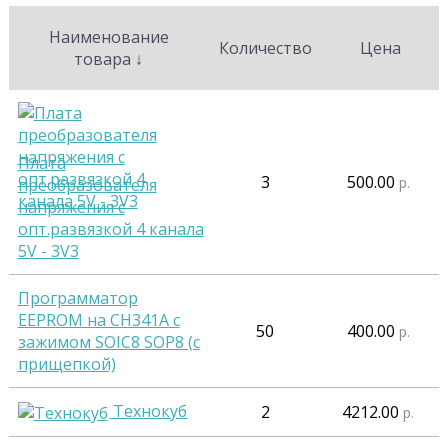
Наименование
Количество
Цена
товара
↓
Плата
3
500.00
р.
преобразователя
напряжения с
опт.развязкой 4 канала
5V - 3V3
Программатор
EEPROM на CH341A c
50
400.00
р.
зажимом SOIC8 SOP8 (с
прищепкой)
Технокуб
2
4212.00
р.