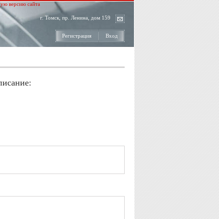
ую версию сайта
г. Томск, пр. Ленина, дом 159
Регистрация
Вход
писание: