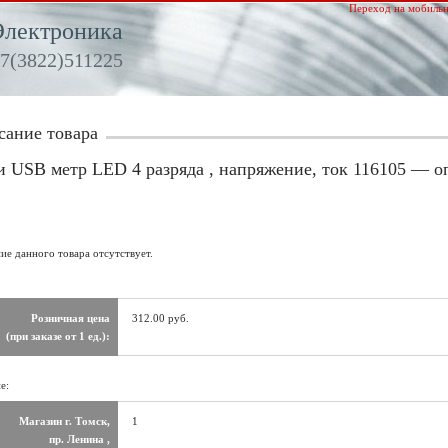
Переход на мобильн
Электроника
7(3822)511225
сание товара
 USB метр LED 4 разряда , напряжение, ток 116105 — о
ие данного товара отсутствует.
Розничная цена
312.00 руб.
(при заказе от 1 ед.):
е:
Магазин г. Томск,
1
пр. Ленина ,