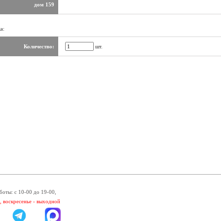
дом 159
а:
Количество:
шт.
боты: с 10-00 до 19-00,
, воскресенье - выходной