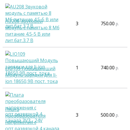
AU208 Звуковой
3
750.00
р.
модуль с памятью 8 Мб
питание 4.5-5 В или
лит.бат.3.7 В
1
740.00
р.
LIO109 Повышающий
Модуль зарядки для li-
ion 18650,9В пост. тока
Плата
3
500.00
р.
преобразователя
напряжения с
опт.развязкой 4 канала