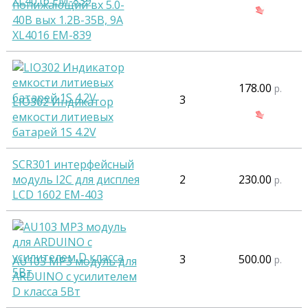
понижающий вх 5.0-
40В вых 1.2В-35В, 9A
XL4016 EM-839
178.00
р.
3
LIO302 Индикатор
емкости литиевых
батарей 1S 4.2V
SCR301 интерфейсный
модуль I2C для дисплея
2
230.00
р.
LCD 1602 EM-403
3
500.00
р.
AU103 MP3 модуль для
ARDUINO с усилителем
D класса 5Вт