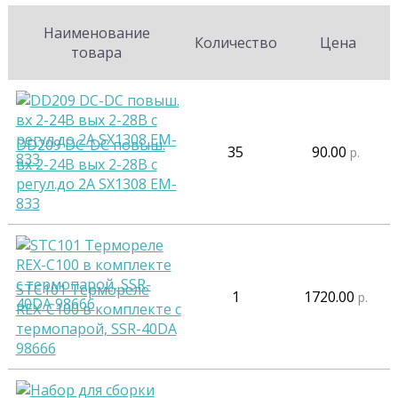
Наименование
Количество
Цена
товара
DD209 DC-DC повыш.
35
90.00
р.
вх 2-24В вых 2-28В с
регул.до 2А SX1308 EM-
833
STC101 Термореле
1
1720.00
р.
REX-C100 в комплекте с
термопарой, SSR-40DA
98666