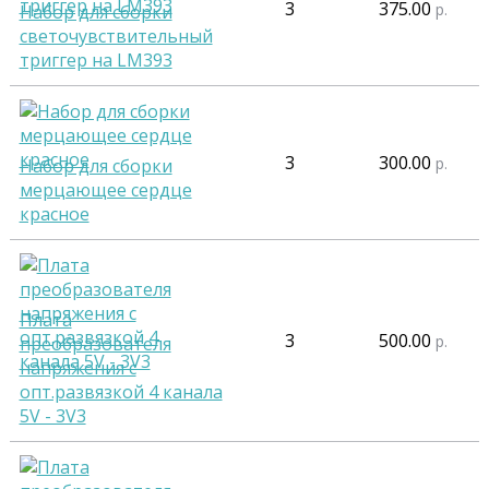
3
375.00
р.
Набор для сборки
светочувствительный
триггер на LM393
3
300.00
р.
Набор для сборки
мерцающее сердце
красное
Плата
3
500.00
р.
преобразователя
напряжения с
опт.развязкой 4 канала
5V - 3V3