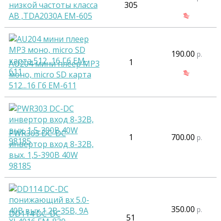
низкой частоты класса
305
АВ ,TDA2030A EM-605
190.00
р.
1
AU204 мини плеер MP3
моно, micro SD карта
512...16 Гб EM-611
PWR303 DC-DC
1
700.00
р.
инвертор вход 8-32В,
вых. 1,5-390В 40W
98185
350.00
р.
DD114 DC-DC
51