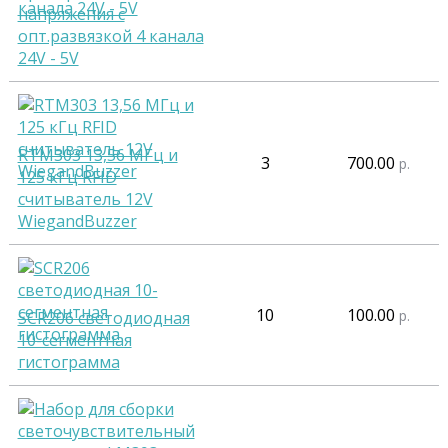
напряжения с
опт.развязкой 4 канала
24V - 5V
RTM303 13,56 МГц и
3
700.00
р.
125 кГц RFID
считыватель 12V
WiegandBuzzer
10
100.00
р.
SCR206 светодиодная
10-сегментная
гистограмма