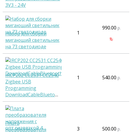
3V3 - 24V
990.00
р.
1
Набор для сборки
мигающий светильник
на 73 светодиоде
IRCP202 CC2531 CC2540
1
540.00
р.
Zigbee USB
Programming
DownloadCableBluetooth4.0
Плата
3
500.00
р.
преобразователя