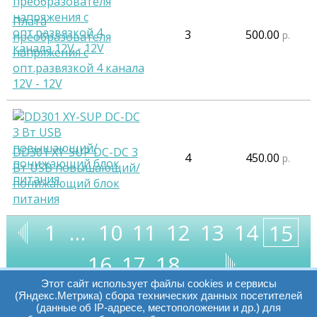
Плата
3
500.00
р.
преобразователя
напряжения с
опт.развязкой 4 канала
12V - 12V
DD301 XY-SUP DC-DC 3
4
450.00
р.
Вт USB повышающий/
понижающий блок
питания
1
…
10
11
12
13
14
15
16
17
18
…
Этот сайт использует файлы cookies и сервисы
(Яндекс.Метрика) сбора технических данных посетителей
(данные об IP-адресе, местоположении и др.) для