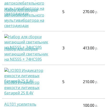
Набор для сборки
5
270.00
р.
автоколебательного
мультивибратора на
светодиодах
3
413.00
р.
Набор для сборки
мигающий светильник
на NE555 + 74HC595
5
210.00
р.
LIO303 Индикатор
емкости литиевых
батарей 2S 8.4V
AU101 усилитель
100.00
р.