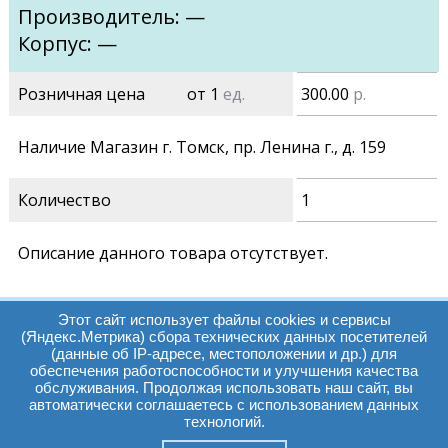
Производитель: —
Корпус: —
Розничная цена
от 1
ед.
300.00
р.
Наличие Магазин г. Томск, пр. Ленина г., д. 159
Количество
1
Описание данного товара отсутствует.
Этот сайт использует файлы cookies и сервисы
(Яндекс.Метрика) сбора технических данных посетителей
(данные об IP-адресе, местоположении и др.) для
обеспечения работоспособности и улучшения качества
Часы работы:
Томск, пр. Ленина г,
обслуживания. Продолжая использовать наш сайт, вы
автоматически соглашаетесь с использованием данных
д. 159
технологий.
09:00 - 19:00
т.:
+7(3822)511225