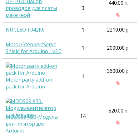
OP-E070 набор
440.00
р.
проводов для платы
3
макетной
NUCLEO-F042K6
1
2210.00
р.
Motor/Stepper/Servo
1
2000.00
р.
Shield for Arduino - v2.3
3600.00
р.
1
Motor party add-on
pack for Arduino
520.00
р.
14
MOD909 K30-Модуль-
вентилятор для
Arduino