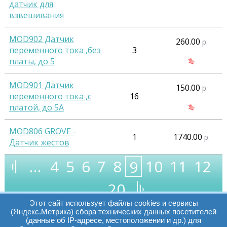
датчик для
взвешивания
MOD902 Датчик
260.00
р.
переменного тока ,без
3
платы, до 5
MOD901 Датчик
150.00
р.
переменного тока ,с
16
платой, до 5А
MOD806 GROVE -
1
1740.00
р.
Датчик жестов
…
4
5
6
7
8
10
11
12
9
…
20
Этот сайт использует файлы cookies и сервисы
(Яндекс.Метрика) сбора технических данных посетителей
(данные об IP-адресе, местоположении и др.) для