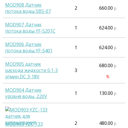
MOD908 Датчик
2
660.00
р.
потока воды SBS-07
MOD907 Датчик
1
624.00
р.
потока воды YF-S201C
MOD906 Датчик
1
624.00
р.
потока воды YF-S401
MOD905 датчик
680.00
р.
расхода жидкости 0.1-3
3
л/мин DC 3-18V
MOD904 Датчик
1
130.00
р.
уровня воды ,220V
2
480.00
р.
MOD903 YZC-133