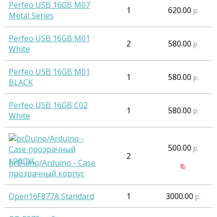
Perfeo USB 16GB M07
1
620.00
р.
Metal Series
Perfeo USB 16GB M01
2
580.00
р.
White
Perfeo USB 16GB M01
1
580.00
р.
BLACK
Perfeo USB 16GB C02
1
580.00
р.
White
500.00
р.
2
pcDuino/Arduino - Case
прозрачный корпус
Open16F877A Standard
1
3000.00
р.