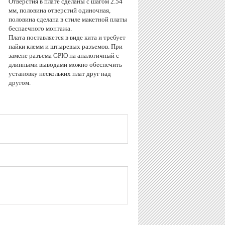
Отверстия в плате сделаны с шагом 2.54
мм, половина отверстий одиночная,
половина сделана в стиле макетной платы
беспаечного монтажа.
Плата поставляется в виде кита и требует
пайки клемм и штыревых разъемов. При
замене разъема GPIO на аналогичный с
длинными выводами можно обеспечить
установку нескольких плат друг над
другом.