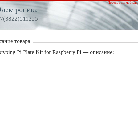
Переход на мобильн
Электроника
7(3822)511225
сание товара
otyping Pi Plate Kit for Raspberry Pi — описание: