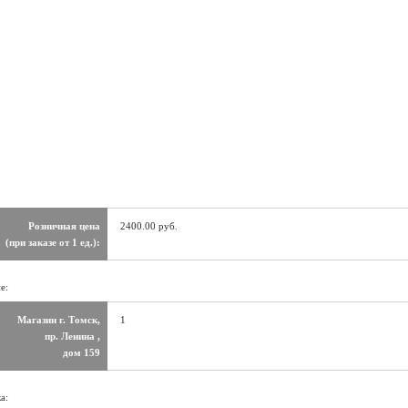
Розничная цена
2400.00 руб.
(при заказе от 1 ед.):
е:
Магазин г. Томск,
1
пр. Ленина ,
дом 159
а: