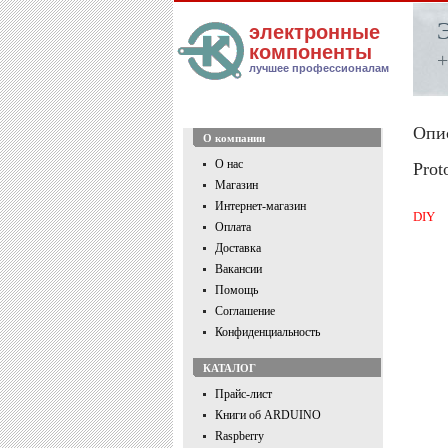
электронные
компоненты
+
лучшее профессионалам
Опи
О компании
О нас
Prot
Магазин
Интернет-магазин
DIY
Оплата
Доставка
Вакансии
Помощь
Соглашение
Конфиденциальность
КАТАЛОГ
Прайс-лист
Книги об ARDUINO
Raspberry