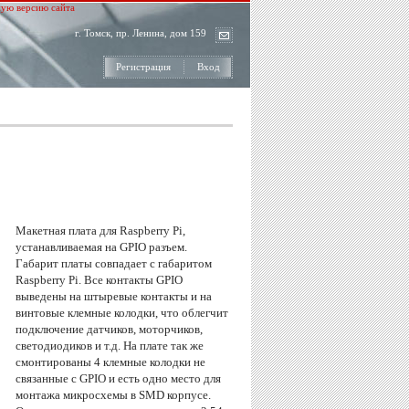
ую версию сайта
г. Томск, пр. Ленина, дом 159
Регистрация
Вход
Макетная плата для Raspberry Pi,
устанавливаемая на GPIO разъем.
Габарит платы совпадает с габаритом
Raspberry Pi. Все контакты GPIO
выведены на штыревые контакты и на
винтовые клемные колодки, что облегчит
подключение датчиков, моторчиков,
светодиодиков и т.д. На плате так же
смонтированы 4 клемные колодки не
связанные с GPIO и есть одно место для
монтажа микросхемы в SMD корпусе.