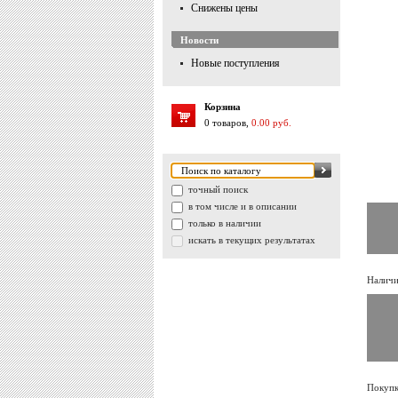
Снижены цены
Новости
Новые поступления
Корзина
0 товаров,
0.00 руб.
точный поиск
в том числе и в описании
только в наличии
искать в текущих результатах
Наличи
Покупк