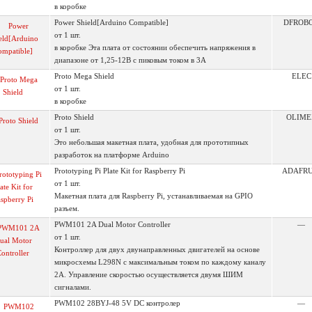
в коробке
Power Shield[Arduino Compatible]
DFROB
от 1 шт.
в коробке Эта плата от состоянии обеспечить напряжения в
диапазоне от 1,25-12В с пиковым током в 3А
Proto Mega Shield
ELEC
от 1 шт.
в коробке
Proto Shield
OLIME
от 1 шт.
Это небольшая макетная плата, удобная для прототипных
разработок на платформе Arduino
Prototyping Pi Plate Kit for Raspberry Pi
ADAFRU
от 1 шт.
Макетная плата для Raspberry Pi, устанавливаемая на GPIO
разъем.
PWM101 2A Dual Motor Controller
—
от 1 шт.
Контроллер для двух двунаправленных двигателей на основе
микросхемы L298N с максимальным током по каждому каналу
2А. Управление скоростью осуществляется двумя ШИМ
сигналами.
PWM102 28BYJ-48 5V DC контролер
—