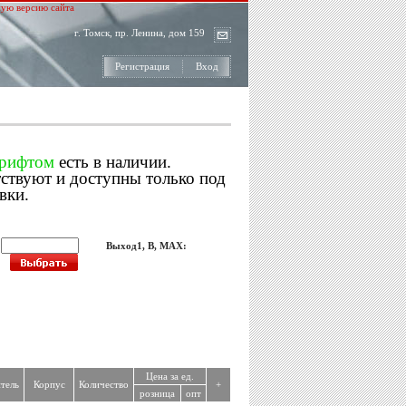
ую версию сайта
г. Томск, пр. Ленина, дом 159
Регистрация
Вход
шрифтом
есть в наличии.
тствуют и доступны только под
вки.
:
Выход1, В, MAX:
Цена за ед.
тель
Корпус
Количество
+
розница
опт