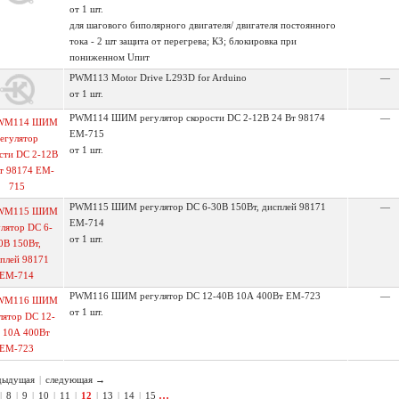
от 1 шт.
для шагового биполярного двигателя/ двигателя постоянного
тока - 2 шт защита от перегрева; КЗ; блокировка при
пониженном Uпит
PWM113 Motor Drive L293D for Arduino
—
от 1 шт.
PWM114 ШИМ регулятор скорости DC 2-12В 24 Вт 98174
—
EM-715
от 1 шт.
PWM115 ШИМ регулятор DC 6-30В 150Вт, дисплей 98171
—
EM-714
от 1 шт.
PWM116 ШИМ регулятор DC 12-40В 10А 400Вт EM-723
—
от 1 шт.
дыдущая
|
следующая →
…
|
8
|
9
|
10
|
11
|
12
|
13
|
14
|
15