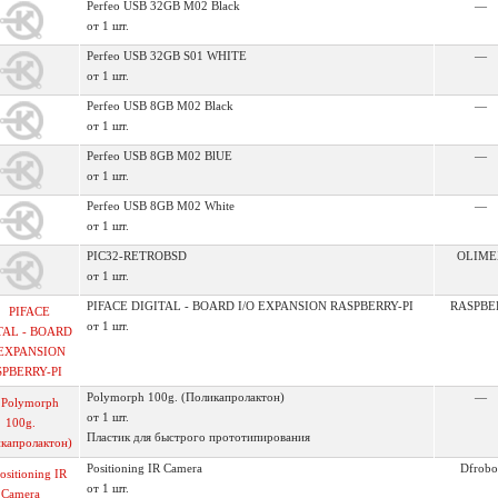
Perfeo USB 32GB M02 Black
—
от 1 шт.
Perfeo USB 32GB S01 WHITE
—
от 1 шт.
Perfeo USB 8GB M02 Black
—
от 1 шт.
Perfeo USB 8GB M02 BlUE
—
от 1 шт.
Perfeo USB 8GB M02 White
—
от 1 шт.
PIC32-RETROBSD
OLIME
от 1 шт.
PIFACE DIGITAL - BOARD I/O EXPANSION RASPBERRY-PI
RASPBE
от 1 шт.
Polymorph 100g. (Поликапролактон)
—
от 1 шт.
Пластик для быстрого прототипирования
Positioning IR Camera
Dfrobo
от 1 шт.