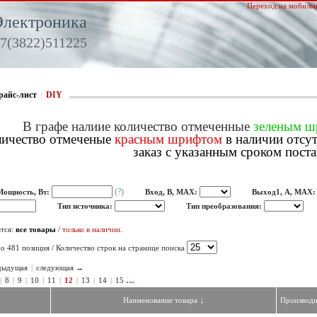
Переход на мобильн
Электроника
7(3822)511225
райс-лист
|
DIY
В графе налиие количество отмеченные
зеленым 
ичество отмеченые
красным шрифтом
в наличии отсу
заказ с указанным сроком поста
(
?
)
Мощность, Вт:
Вход, В, MAX:
Выход1, A, MAX
Тип источника:
Тип преобразования:
тся:
все товары
/
только в наличии
.
о 481 позиция / Количество строк на странице поиска
дыдущая
|
следующая →
…
|
8
|
9
|
10
|
11
|
12
|
13
|
14
|
15
↓
Наименование товара
Производи