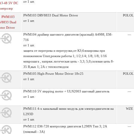
от 1 шт.
PWM103 DRV8833 Dual Motor Driver
POLOL
от 1 шт.
PWM104 драйвер шагового двигателя (красный) А4988, EM-
—
716
от 1 шт.
защита от перегрева и перегрузки,от КЗ;блокировка при
пониженном Uпит,режим работы 1; 1/2;1/4; 1/8; 1/8; 1/16
микрошага , напряж.логическая цепь - 3,3; 5,0;силовая цепь 8-
35 В,вых 1; 2А с теплоотводом
PWM105 High-Power Motor Driver 18v25
POLOL
от 1 шт.
PWM110 5V stepping motor + ULN2003 шаговый двигатель
—
от 1 шт.
PWM111 4-х канальный мини модуль для электродвигателя на
WZE
L293D
от 1 шт.
PWM112 EM-720 контроллер двигателя L298N Тип 3; 2A
—
(пиковый - 3А)