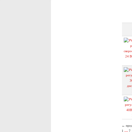
← пре
…
1
7