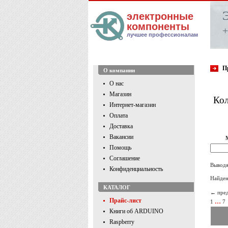
электронные
компоненты
+
лучшее профессионалам
П
О компании
О нас
Магазин
Кол
Интернет-магазин
Оплата
Доставка
Вакансии
Помощь
Соглашение
Выводя
Конфиденциальность
Найден
КАТАЛОГ
← пре
Прайс-лист
…
1
7
Книги об ARDUINO
Raspberry