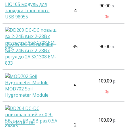
LIO105 модуль для
90.00
р.
зарядки Li-ion micro
4
USB 98055
DD209 DC-DC повыш.
35
90.00
р.
вх 2-24В вых 2-28В с
регул.до 2А SX1308 EM-
833
100.00
р.
5
MOD702 Soil
Hygrometer Module
100.00
р.
DD204 DC-DC
2