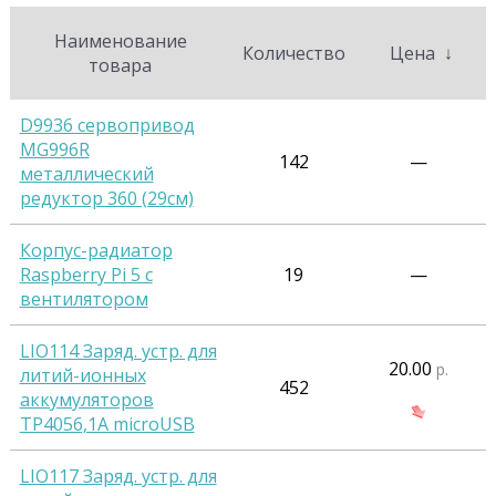
Наименование
Количество
Цена
↓
товара
D9936 сервопривод
MG996R
142
—
металлический
редуктор 360 (29см)
Корпус-радиатор
Raspberry Pi 5 с
19
—
вентилятором
LIO114 Заряд. устр. для
20.00
р.
литий-ионных
452
аккумуляторов
TP4056,1А microUSB
LIO117 Заряд. устр. для