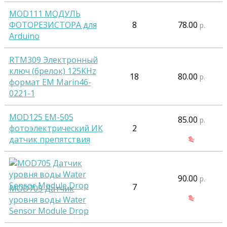
MOD111 МОДУЛЬ
ФОТОРЕЗИСТОРА для
8
78.00
р.
Arduino
RTM309 Электронный
ключ (брелок) 125KHz
18
80.00
р.
формат EM Marin46-
0221-1
MOD125 EM-505
85.00
р.
фотоэлектрический ИК
2
датчик препятствия
90.00
р.
7
MOD705 Датчик
уровня воды Water
Sensor Module Drop