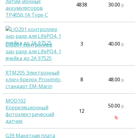
литий-ионных
4838
30.00
р.
аккумуляторов
TP4056,1А Type-C
3
40.00
р.
LIO201 контроллер
зар-разр для LifePO4, 1
ячейка до 2А 97525
RTM205 Электронный
ключ-брелок Proximity,
8
48.00
р.
стандарт EM-Marin
MOD102
50.00
р.
Корреляционный
12
фотоэлектрический
датчик
G39 Макетная плата