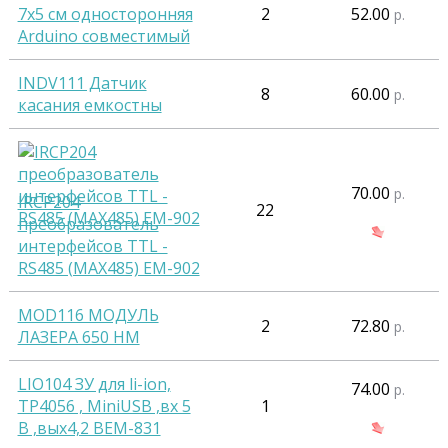
7х5 см односторонняя
2
52.00
р.
Arduino совместимый
INDV111 Датчик
8
60.00
р.
касания емкостны
70.00
р.
IRCP204
22
преобразователь
интерфейсов TTL -
RS485 (MAX485) EM-902
MOD116 МОДУЛЬ
2
72.80
р.
ЛАЗЕРА 650 HM
LIO104 ЗУ для li-ion,
74.00
р.
TP4056 , MiniUSB ,вх 5
1
В ,вых4,2 ВEM-831