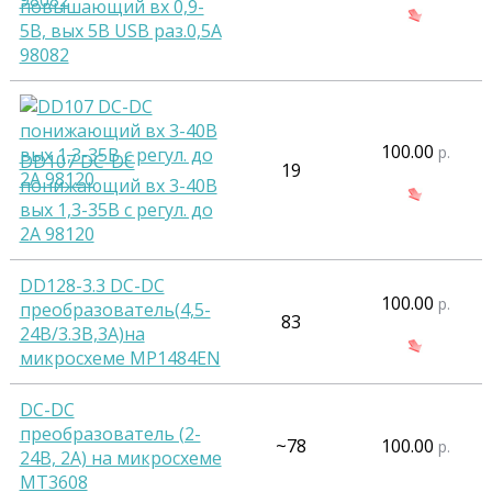
повышающий вх 0,9-
5В, вых 5В USB раз.0,5А
98082
100.00
р.
DD107 DC-DC
19
понижающий вх 3-40В
вых 1,3-35В с регул. до
2А 98120
DD128-3.3 DC-DC
100.00
р.
преобразователь(4,5-
83
24В/3.3В,3А)на
микросхеме MP1484EN
DC-DC
преобразователь (2-
~78
100.00
р.
24В, 2А) на микросхеме
MT3608