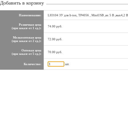
Добавить в корзину
Наименование:
LIO104 ЗУ для li-ion, TP4056 , MiniUSB ,вх 5 В ,вых4,2
Розничная цена
74.00 руб.
(при заказе от 1 ед.):
Мелкооптовая цена
72.00 руб.
(при заказе от 2 ед.):
Оптовая цена
70.00 руб.
(при заказе от 5 ед.):
Количество:
шт.