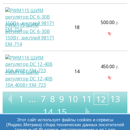
500.00
р.
PWM115 ШИМ
18
регулятор DC 6-30В
150Вт, дисплей 98171
EM-714
450.00
р.
14
PWM116 ШИМ
регулятор DC 12-40В
10А 400Вт EM-723
1
…
7
8
9
10
11
13
12
14
15
…
Этот сайт использует файлы cookies и сервисы
(Яндекс.Метрика) сбора технических данных посетителей
(данные об IP-адресе, местоположении и др.) для