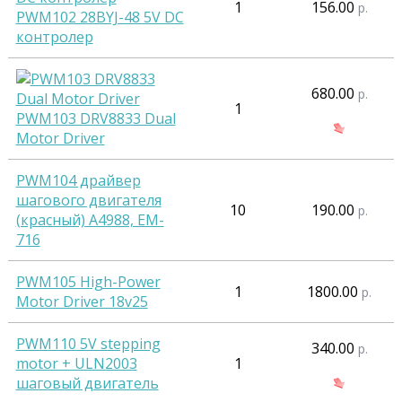
1
156.00
р.
PWM102 28BYJ-48 5V DC
контролер
680.00
р.
1
PWM103 DRV8833 Dual
Motor Driver
PWM104 драйвер
шагового двигателя
10
190.00
р.
(красный) А4988, EM-
716
PWM105 High-Power
1
1800.00
р.
Motor Driver 18v25
PWM110 5V stepping
340.00
р.
motor + ULN2003
1
шаговый двигатель