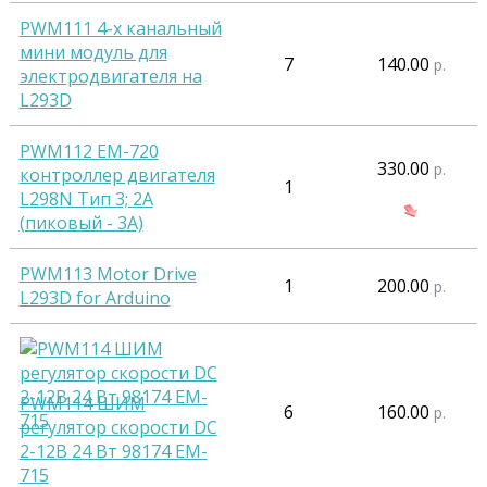
PWM111 4-х канальный
мини модуль для
7
140.00
р.
электродвигателя на
L293D
PWM112 EM-720
330.00
р.
контроллер двигателя
1
L298N Тип 3; 2A
(пиковый - 3А)
PWM113 Motor Drive
1
200.00
р.
L293D for Arduino
PWM114 ШИМ
6
160.00
р.
регулятор скорости DC
2-12В 24 Вт 98174 EM-
715