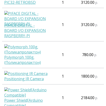
PIC32-RETROBSD
1
3120.00
р.
1
3120.00
р.
PIFACE DIGITAL -
BOARD I/O EXPANSION
RASPBERRY-PI
1
780.00
р.
Polymorph 100g.
(Поликапролактон)
1
1800.00
р.
Positioning IR Camera
1
2184.00
р.
Power Shield[Arduino
Compatible]