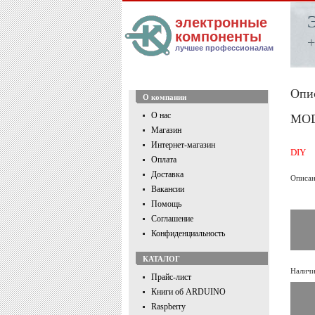
электронные
компоненты
+
лучшее профессионалам
Опи
О компании
О нас
MOD
Магазин
Интернет-магазин
DIY
Оплата
Доставка
Описан
Вакансии
Помощь
Соглашение
Конфиденциальность
КАТАЛОГ
Наличи
Прайс-лист
Книги об ARDUINO
Raspberry