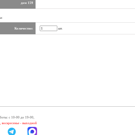
дом 159
а:
Количество:
шт.
боты: с 10-00 до 19-00,
, воскресенье - выходной