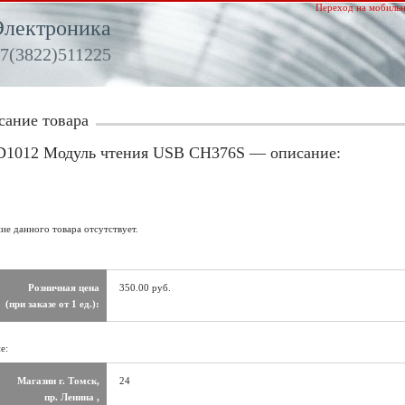
Переход на мобильн
Электроника
7(3822)511225
сание товара
1012 Модуль чтения USB CH376S — описание:
ие данного товара отсутствует.
Розничная цена
350.00 руб.
(при заказе от 1 ед.):
е:
Магазин г. Томск,
24
пр. Ленина ,