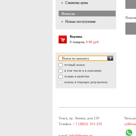
Снижены цены
Новости
Покупк
Новые поступления
Корзина
0 товаров,
0.00 руб.
точный поиск
в том числе и в описании
только в наличии
искать в текущих результатах
Томск, пр. Ленина, дом 159
Часы ра
Телефон:
+ 7 (3822) 511-225
суббота
e-mail:
info@elcopro.ru