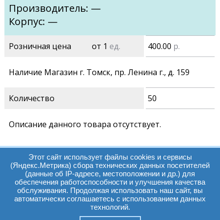
Производитель: —
Корпус: —
Розничная цена
от 1
ед.
400.00
р.
Наличие Магазин г. Томск, пр. Ленина г., д. 159
Количество
50
Описание данного товара отсутствует.
Этот сайт использует файлы cookies и сервисы
(Яндекс.Метрика) сбора технических данных посетителей
(данные об IP-адресе, местоположении и др.) для
обеспечения работоспособности и улучшения качества
Часы работы:
Томск, пр. Ленина г,
обслуживания. Продолжая использовать наш сайт, вы
автоматически соглашаетесь с использованием данных
д. 159
технологий.
09:00 - 19:00
т.:
+7(3822)511225