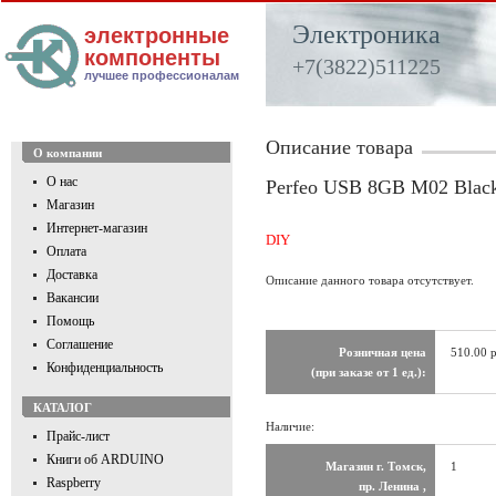
Электроника
электронные
компоненты
+7(3822)511225
лучшее профессионалам
Описание товара
О компании
О нас
Perfeo USB 8GB M02 Blac
Магазин
Интернет-магазин
DIY
Оплата
Доставка
Описание данного товара отсутствует.
Вакансии
Помощь
Соглашение
Розничная цена
510.00 
Конфиденциальность
(при заказе от 1 ед.):
КАТАЛОГ
Наличие:
Прайс-лист
Книги об ARDUINO
Магазин г. Томск,
1
Raspberry
пр. Ленина ,