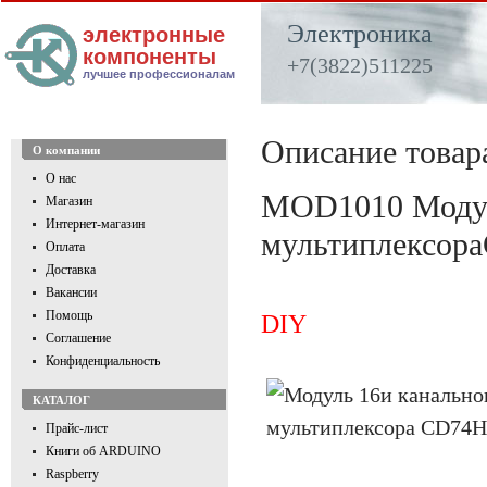
Электроника
электронные
компоненты
+7(3822)511225
лучшее профессионалам
Описание товар
О компании
О нас
MOD1010 Модуль
Магазин
Интернет-магазин
мультиплексор
Оплата
Доставка
Вакансии
Помощь
DIY
Соглашение
Конфиденциальность
КАТАЛОГ
Прайс-лист
Книги об ARDUINO
Raspberry