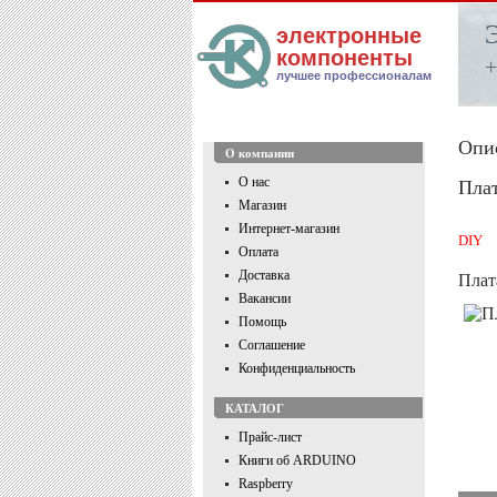
электронные
компоненты
+
лучшее профессионалам
Опи
О компании
О нас
Плат
Магазин
Интернет-магазин
DIY
Оплата
Доставка
Плат
Вакансии
Помощь
Соглашение
Конфиденциальность
КАТАЛОГ
Прайс-лист
Книги об ARDUINO
Raspberry