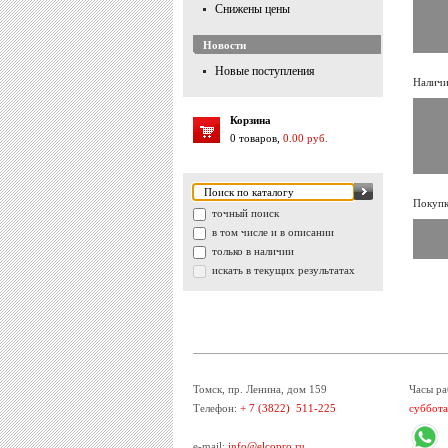
Снижены цены
Новости
Новые поступления
Наличи
Корзина
0 товаров,
0.00 руб.
Покупк
точный поиск
в том числе и в описании
только в наличии
искать в текущих результатах
Томск, пр. Ленина, дом 159
Часы ра
Телефон:
+ 7 (3822) 511-225
суббота
e-mail:
info@elcopro.ru