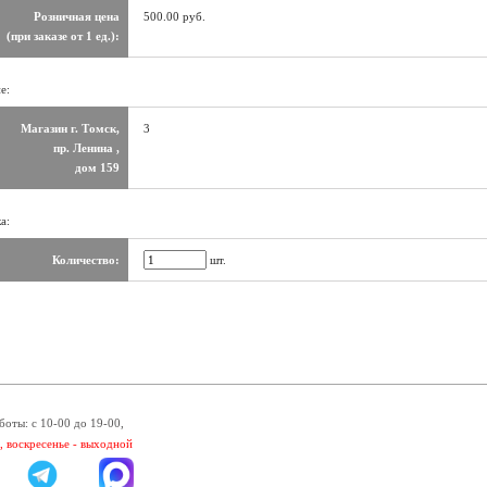
Розничная цена
500.00 руб.
(при заказе от 1 ед.):
е:
Магазин г. Томск,
3
пр. Ленина ,
дом 159
а:
Количество:
шт.
боты: с 10-00 до 19-00,
, воскресенье - выходной