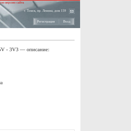
ую версию сайта
г. Томск, пр. Ленина, дом 159
Регистрация
Вход
 5V - 3V3 — описание: