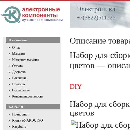
Электроника
электронные
компоненты
+7(3822)511225
лучшее профессионалам
Описание товар
О компании
О нас
Набор для сбор
Магазин
Интернет-магазин
цветов — описа
Оплата
Доставка
Вакансии
Помощь
DIY
Соглашение
Конфиденциальность
Набор для сборк
КАТАЛОГ
цветов
Прайс-лист
Книги об ARDUINO
Raspberry