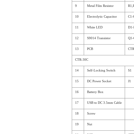
9
Metal Film Resistor
R1,
10
Electrolytic Capacitor
C1-
11
White LED
D1-
12
S9014 Transistor
Q1-
13
PCB
CTR
CTR-30C
14
Self-Locking Switch
S1
15
DC Power Socket
J1
16
Battery Box
17
USB to DC 3.5mm Cable
18
Screw
19
Nut