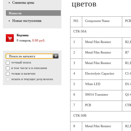
Снижены цены
Новости
Новые поступления
NO.
Component Name
PCB
CTR-30A
Корзина
0 товаров,
0.00 руб.
1
Metal Film Resistor
R2,
2
Metal Film Resistor
R7
точный поиск
3
Metal Film Resistor
R1,
в том числе и в описании
4
Electrolytic Capacitor
C1-
только в наличии
искать в текущих результатах
5
White LED
D1-
6
S9014 Transistor
Q1-
7
PCB
CTR
CTR-30B
8
Metal Film Resistor
R2,