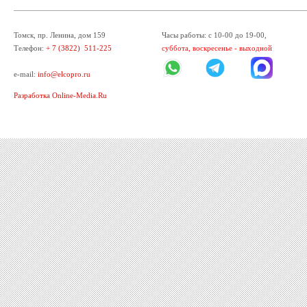
Томск, пр. Ленина, дом 159
Часы работы: с 10-00 до 19-00,
Телефон:
+ 7 (3822) 511-225
суббота, воскресенье - выходной
e-mail:
info@elcopro.ru
Разработка Online-Media.Ru