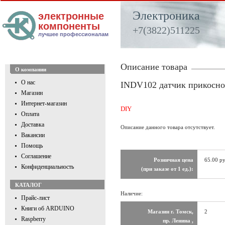
Электроника
электронные
компоненты
+7(3822)511225
лучшее профессионалам
Описание товара
О компании
О нас
INDV102 датчик прикосно
Магазин
Интернет-магазин
DIY
Оплата
Доставка
Описание данного товара отсутствует.
Вакансии
Помощь
Соглашение
Розничная цена
65.00 ру
Конфиденциальность
(при заказе от 1 ед.):
КАТАЛОГ
Наличие:
Прайс-лист
Книги об ARDUINO
Магазин г. Томск,
2
Raspberry
пр. Ленина ,