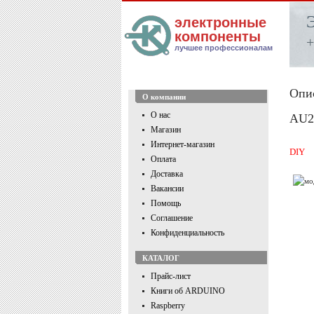
электронные
компоненты
+
лучшее профессионалам
Опи
О компании
О нас
AU20
Магазин
Интернет-магазин
DIY
Оплата
Доставка
Вакансии
Помощь
Соглашение
Конфиденциальность
КАТАЛОГ
Прайс-лист
Книги об ARDUINO
Raspberry