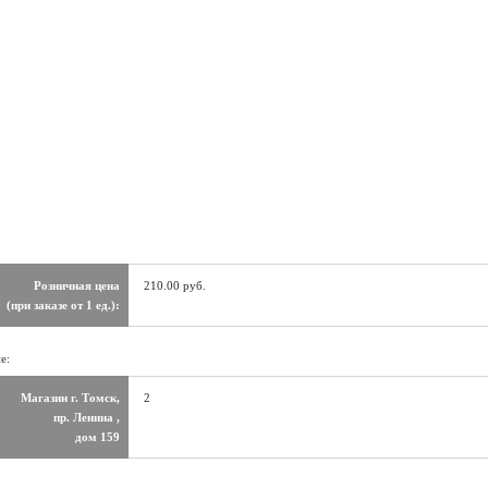
Розничная цена
210.00 руб.
(при заказе от 1 ед.):
е:
Магазин г. Томск,
2
пр. Ленина ,
дом 159