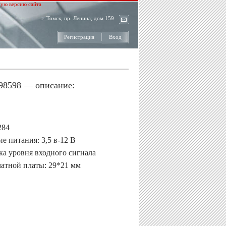
ую версию сайта
г. Томск, пр. Ленина, дом 159
Регистрация
Вход
 98598 — описание:
284
е питания: 3,5 в-12 В
ка уровня входного сигнала
чатной платы: 29*21 мм