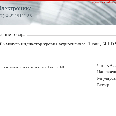
Переход на мобильн
Электроника
7(3822)511225
сание товара
3 модуль индикатор уровня аудиосигнала, 1 кан., 5LED
Чип: KA2
Напряжени
Регулиров
Размер пе