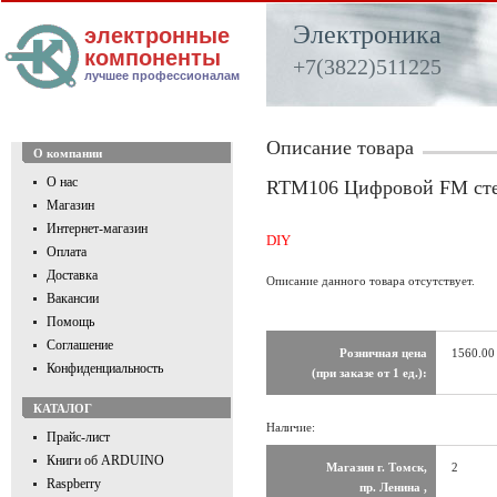
Электроника
электронные
компоненты
+7(3822)511225
лучшее профессионалам
Описание товара
О компании
О нас
RTM106 Цифровой FM стер
Магазин
Интернет-магазин
DIY
Оплата
Доставка
Описание данного товара отсутствует.
Вакансии
Помощь
Соглашение
Розничная цена
1560.00
Конфиденциальность
(при заказе от 1 ед.):
КАТАЛОГ
Наличие:
Прайс-лист
Книги об ARDUINO
Магазин г. Томск,
2
Raspberry
пр. Ленина ,