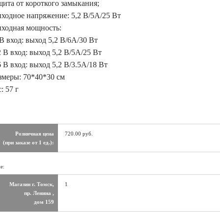
ащита от короткого замыкания;
ыходное напряжение: 5,2 В/5A/25 Вт
ыходная мощность:
 В вход: выход 5,2 В/6A/30 Вт
2 В вход: выход 5,2 В/5A/25 Вт
6 В вход: выход 5,2 В/3.5A/18 Вт
азмеры: 70*40*30 см
с: 57 г
Розничная цена
720.00 руб.
(при заказе от 1 ед.):
е:
Магазин г. Томск,
1
пр. Ленина ,
дом 159