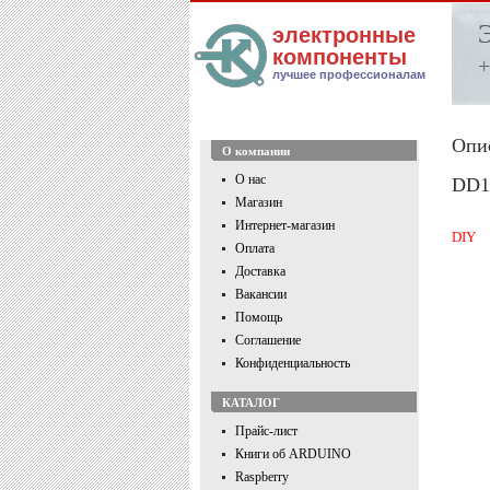
электронные
компоненты
+
лучшее профессионалам
Опи
О компании
О нас
DD1
Магазин
Интернет-магазин
DIY
Оплата
Доставка
Вакансии
Помощь
Соглашение
Конфиденциальность
КАТАЛОГ
Прайс-лист
Книги об ARDUINO
Raspberry