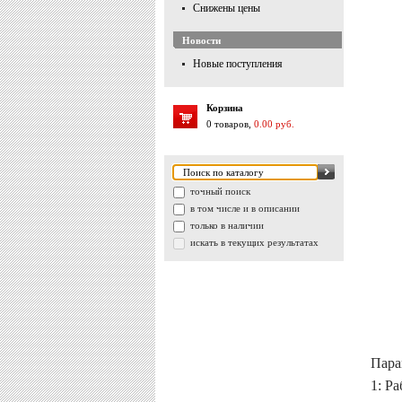
Снижены цены
Новости
Новые поступления
Корзина
0 товаров,
0.00 руб.
точный поиск
в том числе и в описании
только в наличии
искать в текущих результатах
Пара
1: Р