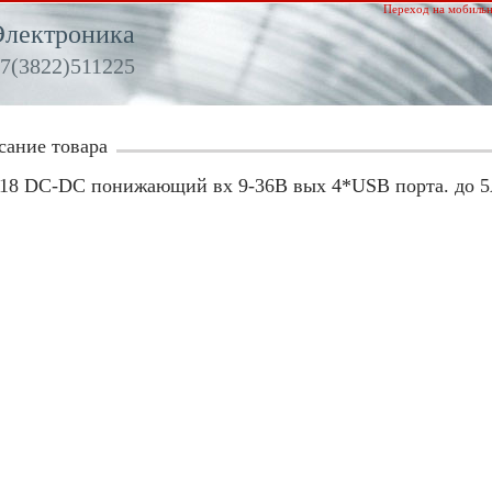
Переход на мобильн
Электроника
7(3822)511225
сание товара
18 DC-DC понижающий вх 9-36В вых 4*USB порта. до 5