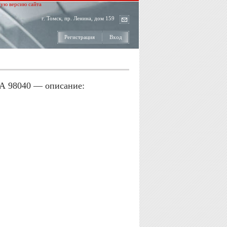
ую версию сайта
г. Томск, пр. Ленина, дом 159
Регистрация
Вход
А 98040 — описание: