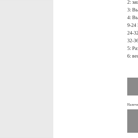
2: з
3: В
4: В
9-24
24-3
32-3
5: Р
6: ве
Наличи