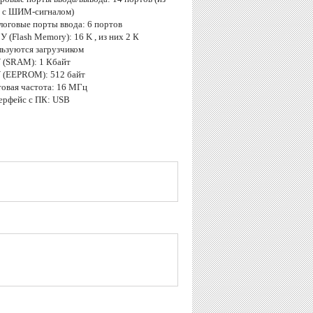
6 с ШИМ-сигналом)
логовые порты ввода: 6 портов
У (Flash Memory): 16 K , из них 2 К
льзуются загрузчиком
У (SRAM): 1 Кбайт
У (EEPROM): 512 байт
товая частота: 16 МГц
терфейс с ПК: USB