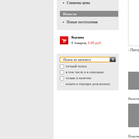
Снижены цены
Новости
Новые поступления
Корзина
0 товаров,
0.00 руб.
- Пит
точный поиск
в том числе и в описании
только в наличии
искать в текущих результатах
Наличи
Покупк