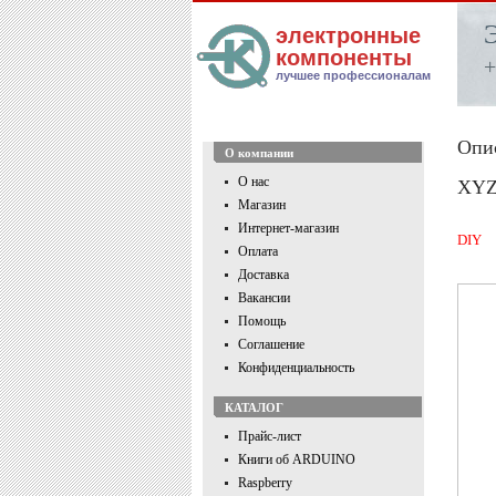
электронные
компоненты
+
лучшее профессионалам
Опи
О компании
О нас
XYZ 
Магазин
Интернет-магазин
DIY
Оплата
Доставка
Вакансии
Помощь
Соглашение
Конфиденциальность
КАТАЛОГ
Прайс-лист
Книги об ARDUINO
Raspberry