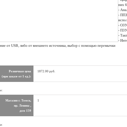
них 
- Ана
- ППЗ
испо
- ОЗ
- ПЗ
- Так
- Ин
ание от USB, либо от внешнего источника, выбор с помощью перемычки
Розничная цена
1872.00 руб.
(при заказе от 1 ед.):
е:
Магазин г. Томск,
1
пр. Ленина ,
дом 159
а: