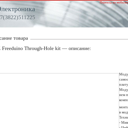
Переход на мобильн
Электроника
7(3822)511225
сание товара
Freeduino Through-Hole kit — описание:
Модул
само
плату
Модул
нем 
комп
монт
в мод
Техн
- Ми
- Циф