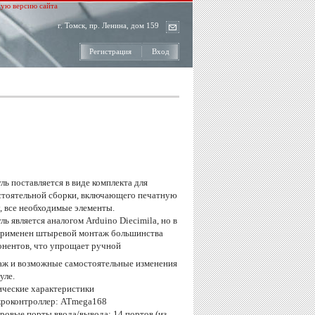
ую версию сайта
г. Томск, пр. Ленина, дом 159
Регистрация
Вход
ь поставляется в виде комплекта для
стоятельной сборки, включающего печатную
, все необходимые элементы.
ь является аналогом Arduino Diecimila, но в
применен штыревой монтаж большинства
онентов, что упрощает ручной
аж и возможные самостоятельные изменения
уле.
ические характеристики
кроконтроллер: ATmega168
ровые порты ввода/вывода: 14 портов (из