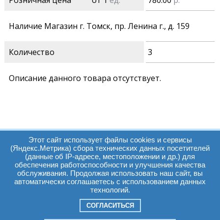
Розничная цена
от 1
ед.
780.00
р.
Наличие Магазин г. Томск, пр. Ленина г., д. 159
Количество
3
Описание данного товара отсутствует.
Этот сайт использует файлы cookies и сервисы
(Яндекс.Метрика) сбора технических данных посетителей
(данные об IP-адресе, местоположении и др.) для
обеспечения работоспособности и улучшения качества
Часы работы:
Томск, пр. Ленина г,
обслуживания. Продолжая использовать наш сайт, вы
автоматически соглашаетесь с использованием данных
д. 159
технологий.
09:00 - 19:00
т.:
+7(3822)511225
info@elcopro.ru
СОГЛАСИТЬСЯ
Суб. Воскр. вых.