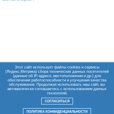
Этот сайт использует файлы cookies и сервисы
(Яндекс.Метрика) сбора технических данных посетителей
(данные об IP-адресе, местоположении и др.) для
обеспечения работоспособности и улучшения качества
Часы работы:
Томск, пр. Ленина г,
обслуживания. Продолжая использовать наш сайт, вы
автоматически соглашаетесь с использованием данных
д. 159
технологий.
09:00 - 19:00
т.:
+7(3822)511225
info@elcopro.ru
СОГЛАСИТЬСЯ
Суб. Воскр. вых.
ПОЛИТИКА КОНФИДЕНЦИАЛЬНОСТИ