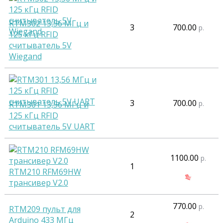
RTM302 13,56 МГц и
3
700.00
р.
125 кГц RFID
считыватель 5V
Wiegand
3
700.00
р.
RTM301 13,56 МГц и
125 кГц RFID
считыватель 5V UART
1100.00
р.
1
RTM210 RFM69HW
трансивер V2.0
770.00
р.
RTM209 пульт для
2
Arduino 433 МГц