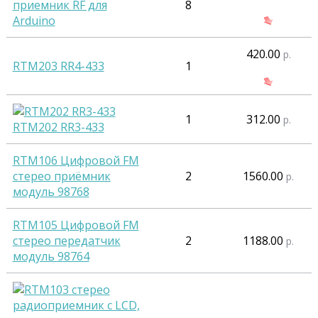
приемник RF для
8
Arduino
420.00
р.
RTM203 RR4-433
1
1
312.00
р.
RTM202 RR3-433
RTM106 Цифровой FM
стерео приёмник
2
1560.00
р.
модуль 98768
RTM105 Цифровой FM
стерео передатчик
2
1188.00
р.
модуль 98764