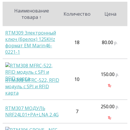
Наименование
Количество
Цена
товара
↑
RTM309 Электронный
ключ (брелок) 125KHz
18
80.00
р.
формат EM Marin46-
0221-1
150.00
р.
10
RTM308 MFRC-522, RFID
модуль c SPI и RFID
карта
250.00
р.
RTM307 МОДУЛЬ
7
NRF24L01+PA+LNA 2.4G