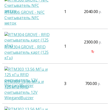
1
2040.00
р.
RTM306 GROVE - NFC
Cчитыватель NFC
меток
2300.00
р.
1
RTM304 GROVE - RFID
считыватель карт (125
кГц)
RTM303 13,56 МГц и
3
700.00
р.
125 кГц RFID
считыватель 12V
WiegandBuzzer