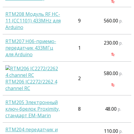
RTM208 Модуль RF HC-
11 (CC1101) 433MHz для
9
560.00
р.
Arduino
RTM207 H06-приемо-
230.00
р.
передатчик 433МГц
1
для Arduino
580.00
р.
2
RTM206 IC2272/2262 4
channel RC
RTM205 Электронный
ключ-брелок Proximity,
8
48.00
р.
стандарт EM-Marin
RTM204 передатчик и
110.00
р.