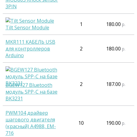
3PIN
1
180.00
р.
Tilt Sensor Module
MKR111 КАБЕЛЬ USB
для контроллеров
2
180.00
р.
Arduino
2
187.00
р.
BGEW127 Bluetooth
модуль SPP-C на базе
BK3231
PWM104 драйвер
шагового двигателя
10
190.00
р.
(красный) А4988, EM-
716