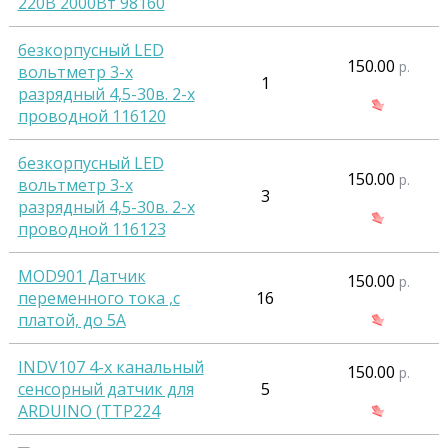
220B 2000Вт 98160
безкорпусный LED
150.00
р.
вольтметр 3-х
1
разрядный 4,5-30в. 2-х
проводной 116120
безкорпусный LED
150.00
р.
вольтметр 3-х
3
разрядный 4,5-30в. 2-х
проводной 116123
MOD901 Датчик
150.00
р.
переменного тока ,с
16
платой, до 5А
INDV107 4-х канальный
150.00
р.
сенсорный датчик для
5
ARDUINO (TTP224