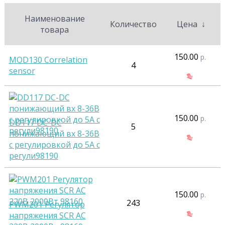
Наименование
Количество
Цена
↓
товара
150.00
р.
MOD130 Correlation
4
sensor
150.00
р.
DD117 DC-DC
5
понижающий вх 8-36В
с регулировкой до 5А с
регули98190
150.00
р.
243
PWM201 Регулятор
напряжения SCR AC