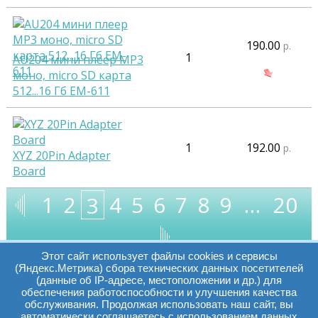
190.00
р.
1
AU204 мини плеер MP3
моно, micro SD карта
512...16 Гб EM-611
1
192.00
р.
XYZ 20Pin Adapter
Board
1
2
4
5
6
7
8
9
…
20
3
Этот сайт использует файлы cookies и сервисы
(Яндекс.Метрика) сбора технических данных посетителей
(данные об IP-адресе, местоположении и др.) для
обеспечения работоспособности и улучшения качества
Часы работы:
Томск, пр. Ленина г,
обслуживания. Продолжая использовать наш сайт, вы
автоматически соглашаетесь с использованием данных