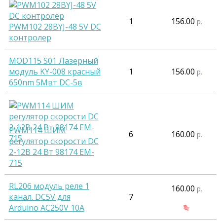
1
156.00
р.
PWM102 28BYJ-48 5V DC
контролер
MOD115 S01 Лазерный
модуль KY-008 красный
1
156.00
р.
650nm 5Mвт DC-5в
PWM114 ШИМ
6
160.00
р.
регулятор скорости DC
2-12В 24 Вт 98174 EM-
715
RL206 модуль реле 1
160.00
р.
канал. DC5V для
7
Arduino AC250V 10A