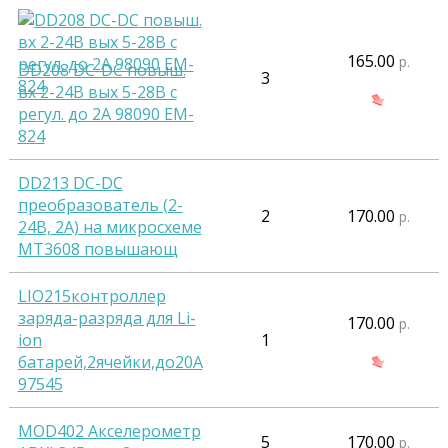
165.00
р.
DD208 DC-DC повыш.
3
вх 2-24В вых 5-28В с
регул. до 2А 98090 EM-
824
DD213 DC-DC
преобразователь (2-
2
170.00
р.
24В, 2А) на микросхеме
MT3608 повышающ
LIO215контроллер
заряда-разряда для Li-
170.00
р.
ion
1
батарей,2ячейки,до20А
97545
MOD402 Акселерометр
5
170.00
р.