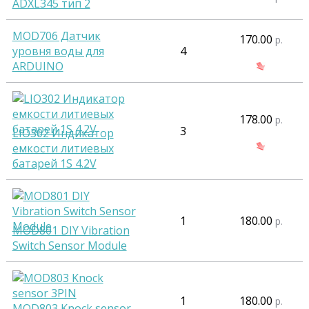
ADXL345 тип 2
MOD706 Датчик
170.00
р.
уровня воды для
4
ARDUINO
178.00
р.
3
LIO302 Индикатор
емкости литиевых
батарей 1S 4.2V
1
180.00
р.
MOD801 DIY Vibration
Switch Sensor Module
1
180.00
р.
MOD803 Knock sensor