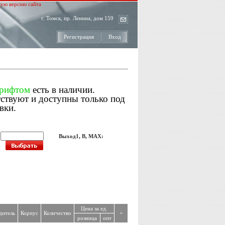
ую версию сайта
г. Томск, пр. Ленина, дом 159
Регистрация
Вход
шрифтом
есть в наличии.
тствуют и доступны только под
вки.
:
Выход1, В, MAX:
Цена за ед.
дитель
Корпус
Количество
+
розница
опт