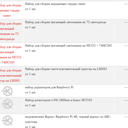
Набор для сборки мерцающее сердце синее
—
от 1 шт.
Набор для сборки мигающий светильник на 73 светодиоде
—
от 1 шт.
Набор для сборки мигающий светильник на NE555 + 74HC595
—
от 1 шт.
Набор для сборки светочувствительный триггер на LM393
—
от 1 шт.
набор радиаторов для Raspberry Pi
—
от 1 шт.
Набор резисторов 1/4W 2600шт в боксе SET102
—
от 1 шт.
недокомплект Корпус Raspberry Pi 4B, черный корпус из АБС-
—
пластика
от 1 шт.