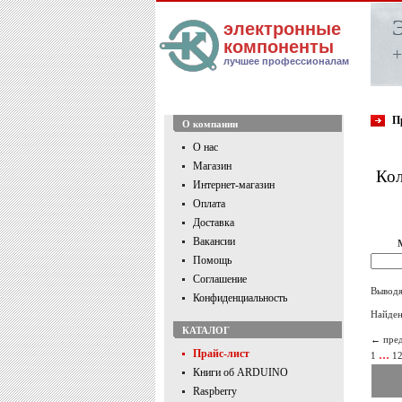
электронные
компоненты
+
лучшее профессионалам
П
О компании
О нас
Магазин
Кол
Интернет-магазин
Оплата
Доставка
Вакансии
Помощь
Соглашение
Выводя
Конфиденциальность
Найден
КАТАЛОГ
← пре
Прайс-лист
…
1
1
Книги об ARDUINO
Raspberry