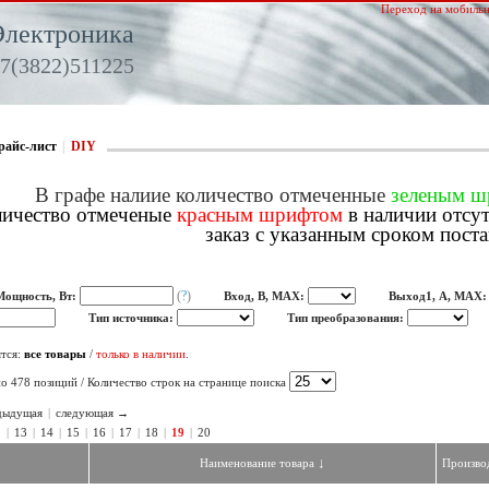
Переход на мобильн
Электроника
7(3822)511225
райс-лист
|
DIY
В графе налиие количество отмеченные
зеленым 
ичество отмеченые
красным шрифтом
в наличии отсу
заказ с указанным сроком поста
(
?
)
Мощность, Вт:
Вход, В, MAX:
Выход1, A, MAX
Тип источника:
Тип преобразования:
тся:
все товары
/
только в наличии
.
о 478 позиций / Количество строк на странице поиска
дыдущая
|
следующая →
2
|
13
|
14
|
15
|
16
|
17
|
18
|
19
|
20
↓
Наименование товара
Произво