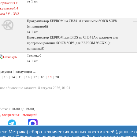
от 1 шт.
Программатор EEPROM на CH341A c зажимом SOIC8 SOP8
—
(с прищепкой)
от 1 шт.
Программатор EEPROM для BIOS на CH341A c зажимом для
программирования SOIC8 SOP8 для EEPROM 93CXX (с
прищепкой)
Технокуб
—
от 1 шт.
дыдущая
|
следующая →
2
|
13
|
14
|
15
|
16
|
17
|
18
|
19
|
20
нее обновление каталога: 8 августа 2026, 01:04
боты: с 10-00 до 19-00,
, воскресенье - выходной
екс.Метрика) сбора технических данных посетителей (данные о
вания. Продолжая использовать наш сайт, вы автоматически с