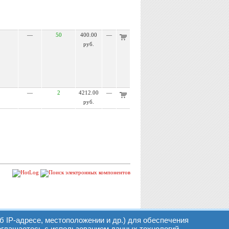
—
50
400.00
—
руб.
—
2
4212.00
—
руб.
б IP-адресе, местоположении и др.) для обеспечения
оглашаетесь с использованием данных технологий.