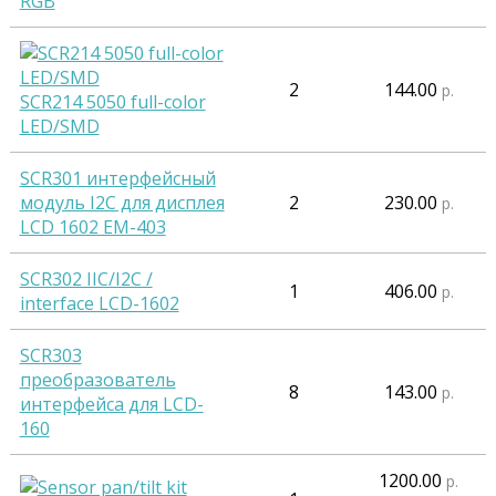
RGB
2
144.00
р.
SCR214 5050 full-color
LED/SMD
SCR301 интерфейсный
модуль I2C для дисплея
2
230.00
р.
LCD 1602 EM-403
SCR302 IIC/I2C /
1
406.00
р.
interface LCD-1602
SCR303
преобразователь
8
143.00
р.
интерфейса для LCD-
160
1200.00
р.