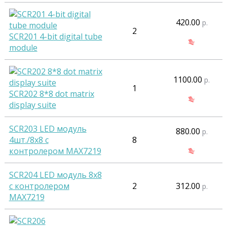
420.00
р.
2
SCR201 4-bit digital tube
module
1100.00
р.
1
SCR202 8*8 dot matrix
display suite
SCR203 LED модуль
880.00
р.
4шт./8x8 с
8
контролером MAX7219
SCR204 LED модуль 8x8
с контролером
2
312.00
р.
MAX7219