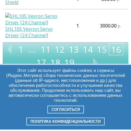
Shield
1
3000.00
р.
SHL105 Veyron Servo
Driver [24 Channel]
1
…
11
12
13
14
15
16
17
18
19
…
Этот сайт использует файлы cookies и сервисы
(Яндекс.Метрика) сбора технических данных посетителей
(данные об IP-адресе, местоположении и др.) для
обеспечения работоспособности и улучшения качества
Часы работы:
Томск, пр. Ленина г,
обслуживания. Продолжая использовать наш сайт, вы
автоматически соглашаетесь с использованием данных
д. 159
технологий.
09:00 - 19:00
т.:
+7(3822)511225
info@elcopro.ru
СОГЛАСИТЬСЯ
Суб. Воскр. вых.
ПОЛИТИКА КОНФИДЕНЦИАЛЬНОСТИ
Разработка
Online-Media.ru