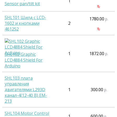
1
Sensor pan/tilt kit
SHL101 Шилд с LCD-
1780.00
р.
1602 и кнопками
2
461252
1
1872.00
р.
SHL102 Graphic
LCD4884 Shield For
Arduino
SHL103 плата
управления
двигателями L293D
1
300.00
р.
канал-4(12-40 В) EM-
213
SHL104 Motor Control
1
600.00
р.