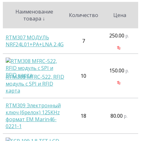
Наименование
Количество
Цена
товара
↓
250.00
р.
RTM307 МОДУЛЬ
7
NRF24L01+PA+LNA 2.4G
150.00
р.
10
RTM308 MFRC-522, RFID
модуль c SPI и RFID
карта
RTM309 Электронный
ключ (брелок) 125KHz
18
80.00
р.
формат EM Marin46-
0221-1