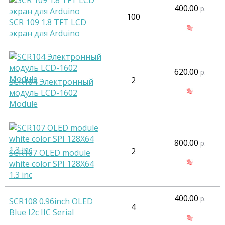
400.00
р.
100
SCR 109 1.8 TFT LCD
экран для Arduino
620.00
р.
2
SCR104 Электронный
модуль LCD-1602
Module
800.00
р.
2
SCR107 OLED module
white color SPI 128X64
1.3 inc
400.00
р.
SCR108 0.96inch OLED
4
Blue I2c IIC Serial