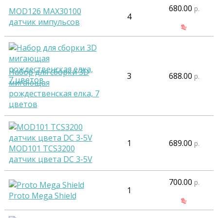
680.00
р.
MOD126 MAX30100
4
датчик импульсов
Набор для сборки 3D
3
688.00
р.
мигающая
рождественская елка, 7
цветов
1
689.00
р.
MOD101 TCS3200
датчик цвета DC 3-5V
700.00
р.
1
Proto Mega Shield