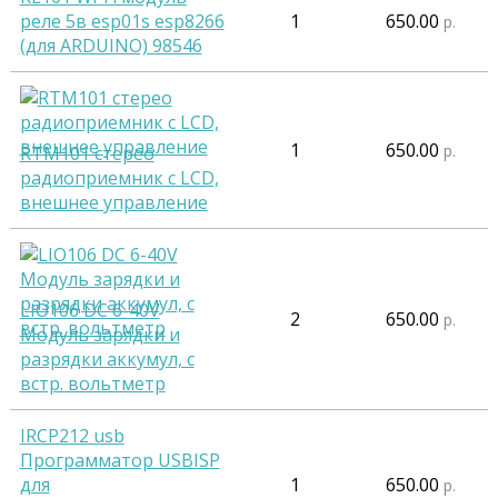
реле 5в esp01s esp8266
1
650.00
р.
(для ARDUINO) 98546
1
650.00
р.
RTM101 стерео
радиоприемник с LCD,
внешнее управление
LIO106 DC 6-40V
2
650.00
р.
Модуль зарядки и
разрядки аккумул, с
встр. вольтметр
IRCP212 usb
Программатор USBISP
для
1
650.00
р.