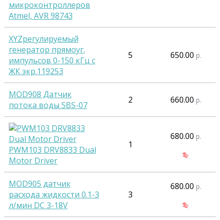
микроконтроллеров
Atmel, AVR 98743
XYZрегулируемый
генератор прямоуг.
5
650.00
р.
импульсов 0-150 кГц с
ЖК экр.119253
MOD908 Датчик
2
660.00
р.
потока воды SBS-07
680.00
р.
1
PWM103 DRV8833 Dual
Motor Driver
MOD905 датчик
680.00
р.
расхода жидкости 0.1-3
3
л/мин DC 3-18V