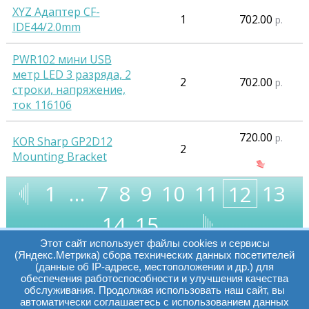
XYZ Адаптер CF-
1
702.00
р.
IDE44/2.0mm
PWR102 мини USB
метр LED 3 разряда, 2
2
702.00
р.
строки, напряжение,
ток 116106
720.00
р.
KOR Sharp GP2D12
2
Mounting Bracket
1
…
7
8
9
10
11
13
12
14
15
…
Этот сайт использует файлы cookies и сервисы
(Яндекс.Метрика) сбора технических данных посетителей
(данные об IP-адресе, местоположении и др.) для
обеспечения работоспособности и улучшения качества
Часы работы:
Томск, пр. Ленина г,
обслуживания. Продолжая использовать наш сайт, вы
автоматически соглашаетесь с использованием данных
д. 159