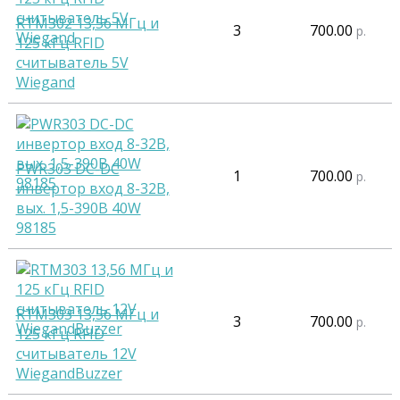
RTM302 13,56 МГц и
3
700.00
р.
125 кГц RFID
считыватель 5V
Wiegand
PWR303 DC-DC
1
700.00
р.
инвертор вход 8-32В,
вых. 1,5-390В 40W
98185
RTM303 13,56 МГц и
3
700.00
р.
125 кГц RFID
считыватель 12V
WiegandBuzzer