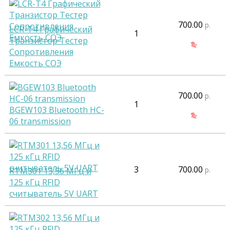
700.00
р.
LCR-T4 Графический
1
Транзистор Тестер
Сопротивления
Емкость СОЭ
700.00
р.
1
BGEW103 Bluetooth HC-
06 transmission
3
700.00
р.
RTM301 13,56 МГц и
125 кГц RFID
считыватель 5V UART