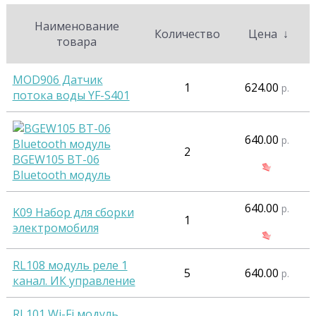
Наименование
Количество
Цена
↓
товара
MOD906 Датчик
1
624.00
р.
потока воды YF-S401
640.00
р.
2
BGEW105 BT-06
Bluetooth модуль
640.00
р.
K09 Набор для сборки
1
электромобиля
RL108 модуль реле 1
5
640.00
р.
канал. ИК управление
RL101 Wi-Fi модуль