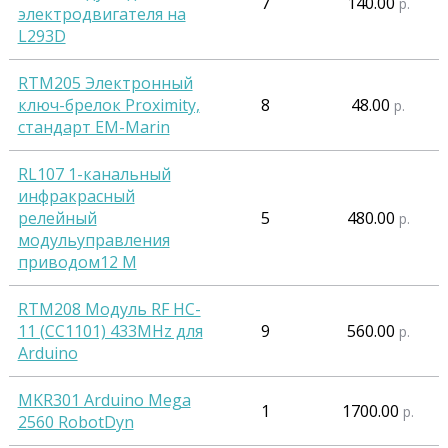
7
140.00
р.
электродвигателя на
L293D
RTM205 Электронный
ключ-брелок Proximity,
8
48.00
р.
стандарт EM-Marin
RL107 1-канальный
инфракрасный
релейный
5
480.00
р.
модульуправления
приводом12 М
RTM208 Модуль RF HC-
11 (CC1101) 433MHz для
9
560.00
р.
Arduino
MKR301 Arduino Mega
1
1700.00
р.
2560 RobotDyn