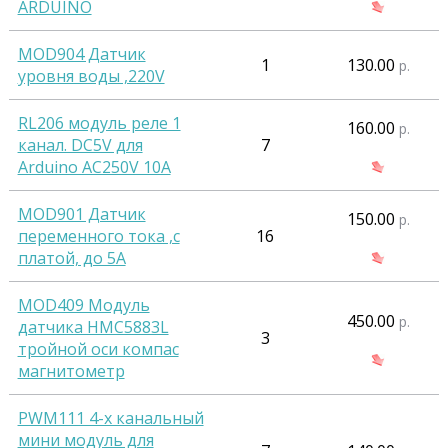
ARDUINO
MOD904 Датчик
1
130.00
р.
уровня воды ,220V
RL206 модуль реле 1
160.00
р.
канал. DC5V для
7
Arduino AC250V 10A
MOD901 Датчик
150.00
р.
переменного тока ,с
16
платой, до 5А
MOD409 Модуль
450.00
р.
датчика HMC5883L
3
тройной оси компас
магнитометр
PWM111 4-х канальный
мини модуль для