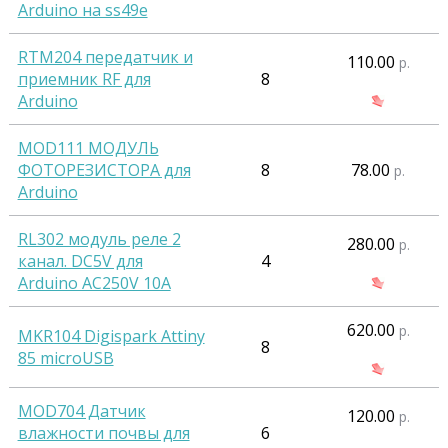
Arduino на ss49e
RTM204 передатчик и
110.00
р.
приемник RF для
8
Arduino
MOD111 МОДУЛЬ
ФОТОРЕЗИСТОРА для
8
78.00
р.
Arduino
RL302 модуль реле 2
280.00
р.
канал. DC5V для
4
Arduino AC250V 10A
620.00
р.
MKR104 Digispark Attiny
8
85 microUSB
MOD704 Датчик
120.00
р.
влажности почвы для
6