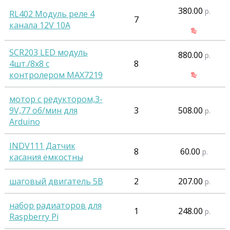
380.00
р.
RL402 Модуль реле 4
7
канала 12V 10A
SCR203 LED модуль
880.00
р.
4шт./8x8 с
8
контролером MAX7219
мотор с редуктором,3-
9V,77 об/мин для
3
508.00
р.
Arduino
INDV111 Датчик
8
60.00
р.
касания емкостны
шаговый двигатель 5В
2
207.00
р.
набор радиаторов для
1
248.00
р.
Raspberry Pi