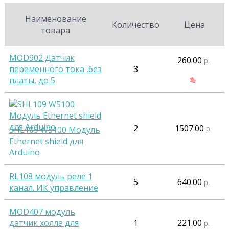
Наименование
Количество
Цена
товара
MOD902 Датчик
260.00
р.
переменного тока ,без
3
платы, до 5
2
1507.00
р.
SHL109 W5100 Модуль
Ethernet shield для
Arduino
RL108 модуль реле 1
5
640.00
р.
канал. ИК управление
MOD407 модуль
датчик холла для
1
221.00
р.