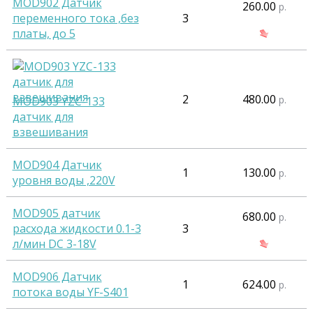
MOD902 Датчик
260.00
р.
переменного тока ,без
3
платы, до 5
2
480.00
р.
MOD903 YZC-133
датчик для
взвешивания
MOD904 Датчик
1
130.00
р.
уровня воды ,220V
MOD905 датчик
680.00
р.
расхода жидкости 0.1-3
3
л/мин DC 3-18V
MOD906 Датчик
1
624.00
р.
потока воды YF-S401