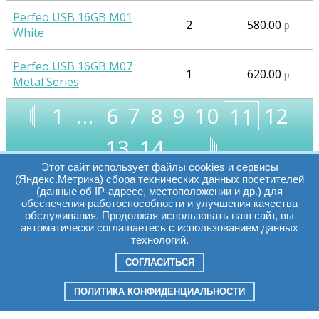
Perfeo USB 16GB M01
2
580.00
р.
White
Perfeo USB 16GB M07
1
620.00
р.
Metal Series
1
…
6
7
8
9
10
12
11
13
14
…
Этот сайт использует файлы cookies и сервисы
(Яндекс.Метрика) сбора технических данных посетителей
(данные об IP-адресе, местоположении и др.) для
обеспечения работоспособности и улучшения качества
Часы работы:
Томск, пр. Ленина г,
обслуживания. Продолжая использовать наш сайт, вы
автоматически соглашаетесь с использованием данных
д. 159
технологий.
09:00 - 19:00
т.:
+7(3822)511225
info@elcopro.ru
СОГЛАСИТЬСЯ
Суб. Воскр. вых.
ПОЛИТИКА КОНФИДЕНЦИАЛЬНОСТИ
Разработка
Online-Media.ru