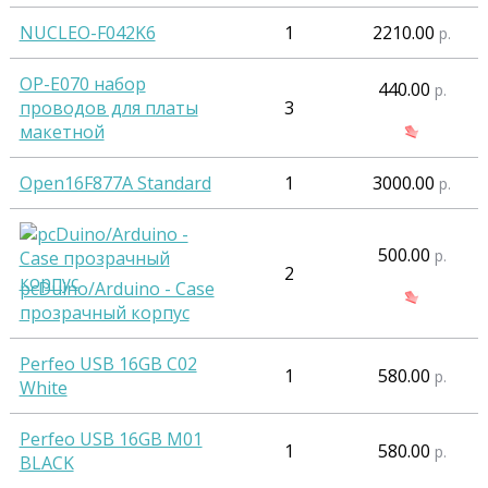
NUCLEO-F042K6
1
2210.00
р.
OP-E070 набор
440.00
р.
проводов для платы
3
макетной
Open16F877A Standard
1
3000.00
р.
500.00
р.
2
pcDuino/Arduino - Case
прозрачный корпус
Perfeo USB 16GB C02
1
580.00
р.
White
Perfeo USB 16GB M01
1
580.00
р.
BLACK