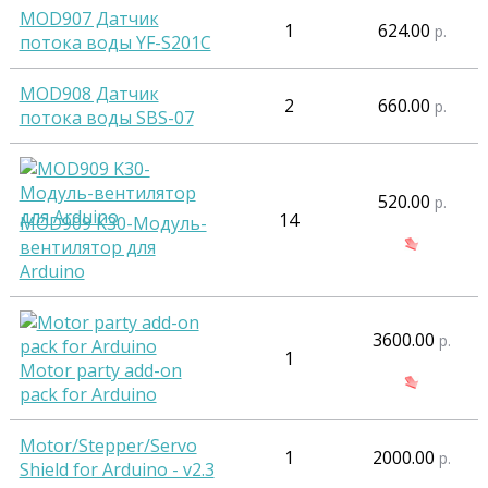
MOD907 Датчик
1
624.00
р.
потока воды YF-S201C
MOD908 Датчик
2
660.00
р.
потока воды SBS-07
520.00
р.
14
MOD909 K30-Модуль-
вентилятор для
Arduino
3600.00
р.
1
Motor party add-on
pack for Arduino
Motor/Stepper/Servo
1
2000.00
р.
Shield for Arduino - v2.3