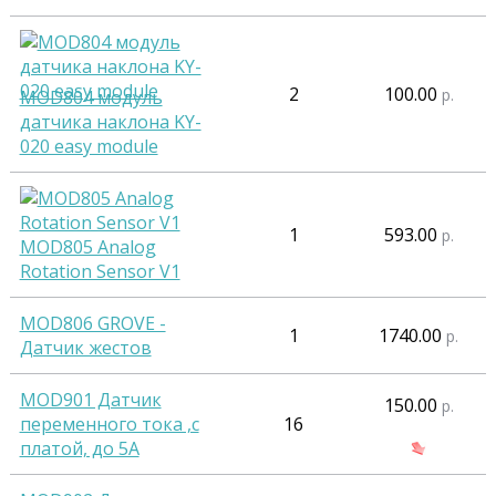
2
100.00
р.
MOD804 модуль
датчика наклона KY-
020 easy module
1
593.00
р.
MOD805 Analog
Rotation Sensor V1
MOD806 GROVE -
1
1740.00
р.
Датчик жестов
MOD901 Датчик
150.00
р.
переменного тока ,с
16
платой, до 5А