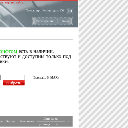
ую версию сайта
г. Томск, пр. Ленина, дом 159
Регистрация
Вход
шрифтом
есть в наличии.
тствуют и доступны только под
вки.
:
Выход1, В, MAX:
Цена за ед.
ль
Корпус
Количество
+
розница
опт