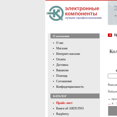
электронные
компоненты
+
лучшее профессионалам
П
О компании
О нас
Магазин
Кол
Интернет-магазин
Оплата
Доставка
Вакансии
Помощь
Соглашение
Выводя
Конфиденциальность
Найден
КАТАЛОГ
← пре
Прайс-лист
…
4
|
Книги об ARDUINO
Raspberry