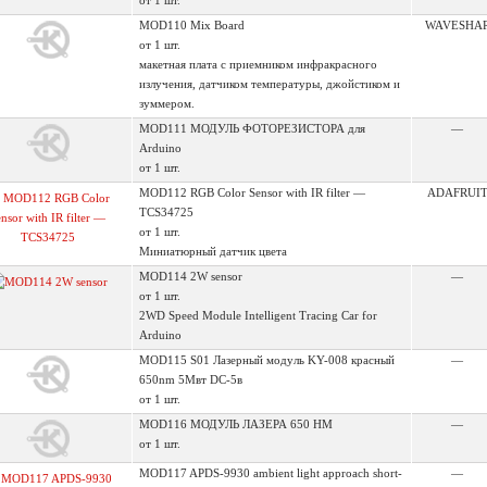
от 1 шт.
MOD110 Mix Board
WAVESHA
от 1 шт.
макетная плата c приемником инфракрасного
излучения, датчиком температуры, джойстиком и
зуммером.
MOD111 МОДУЛЬ ФОТОРЕЗИСТОРА для
—
Arduino
от 1 шт.
MOD112 RGB Color Sensor with IR filter —
ADAFRUI
TCS34725
от 1 шт.
Миниатюрный датчик цвета
MOD114 2W sensor
—
от 1 шт.
2WD Speed Module Intelligent Tracing Car for
Arduino
MOD115 S01 Лазерный модуль KY-008 красный
—
650nm 5Mвт DC-5в
от 1 шт.
MOD116 МОДУЛЬ ЛАЗЕРА 650 HM
—
от 1 шт.
MOD117 APDS-9930 ambient light approach short-
—