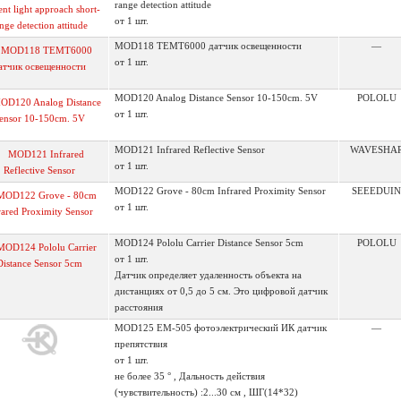
range detection attitude
от 1 шт.
MOD118 TEMT6000 датчик освещенности
—
от 1 шт.
MOD120 Analog Distance Sensor 10-150cm. 5V
POLOLU
от 1 шт.
MOD121 Infrared Reflective Sensor
WAVESHA
от 1 шт.
MOD122 Grove - 80cm Infrared Proximity Sensor
SEEEDUIN
от 1 шт.
MOD124 Pololu Carrier Distance Sensor 5cm
POLOLU
от 1 шт.
Датчик определяет удаленность объекта на
дистанциях от 0,5 до 5 см. Это цифровой датчик
расстояния
MOD125 EM-505 фотоэлектрический ИК датчик
—
препятствия
от 1 шт.
не более 35 ° , Дальность действия
(чувствительность) :2...30 см , ШГ(14*32)