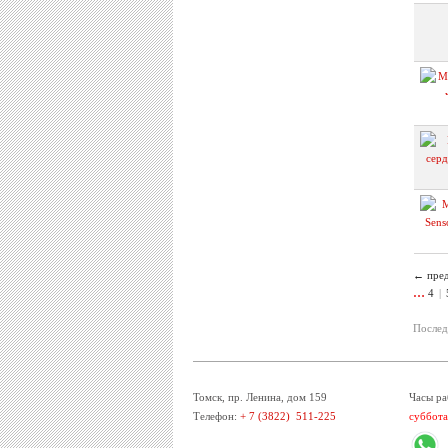
← пре
…
4
|
Послед
Томск, пр. Ленина, дом 159
Часы ра
Телефон:
+ 7 (3822) 511-225
суббота