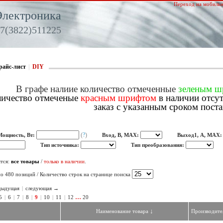
Переход на мобильн
Электроника
7(3822)511225
райс-лист
|
DIY
В графе налиие количество отмеченные
зеленым 
ичество отмеченые
красным шрифтом
в наличии отсу
заказ с указанным сроком поста
(
?
)
Мощность, Вт:
Вход, В, MAX:
Выход1, A, MAX
Тип источника:
Тип преобразования:
тся:
все товары
/
только в наличии
.
о 480 позиций / Количество строк на странице поиска
дыдущая
|
следующая →
…
5
|
6
|
7
|
8
|
9
|
10
|
11
|
12
20
↓
Наименование товара
Производите