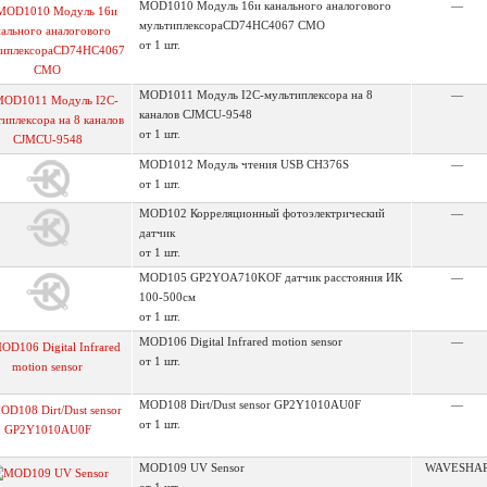
MOD1010 Модуль 16и канального аналогового
—
мультиплексораCD74HC4067 CMO
от 1 шт.
MOD1011 Модуль I2C-мультиплексора на 8
—
каналов CJMCU-9548
от 1 шт.
MOD1012 Модуль чтения USB CH376S
—
от 1 шт.
MOD102 Корреляционный фотоэлектрический
—
датчик
от 1 шт.
MOD105 GP2YOA710KOF датчик расстояния ИК
—
100-500см
от 1 шт.
MOD106 Digital Infrared motion sensor
—
от 1 шт.
MOD108 Dirt/Dust sensor GP2Y1010AU0F
—
от 1 шт.
MOD109 UV Sensor
WAVESHA