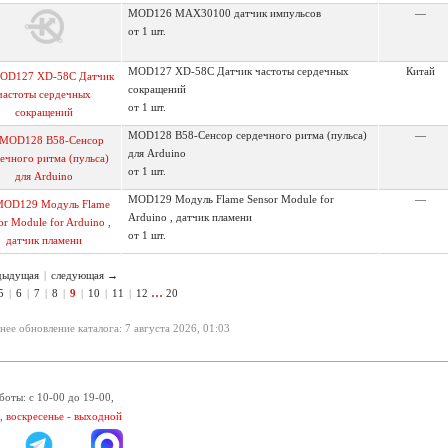
MOD126 MAX30100 датчик импульсов
—
от 1 шт.
MOD127 XD-58C Датчик частоты сердечных
Китай
сокращений
от 1 шт.
MOD128 B58-Сенсор сердечного ритма (пульса)
—
для Arduino
от 1 шт.
MOD129 Модуль Flame Sensor Module for
—
Arduino , датчик пламени
от 1 шт.
дыдущая
|
следующая →
…
5
|
6
|
7
|
8
|
9
|
10
|
11
|
12
20
нее обновление каталога: 7 августа 2026, 01:03
боты: с 10-00 до 19-00,
, воскресенье - выходной