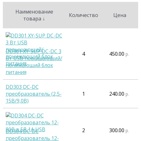
Наименование
Количество
Цена
товара
↓
DD301 XY-SUP DC-DC 3
4
450.00
р.
Вт USB повышающий/
понижающий блок
питания
DD303 DC-DC
преобразователь (2,5-
1
240.00
р.
15В/9,0В)
2
300.00
р.
DD304 DC-DC
преобразователь 12-