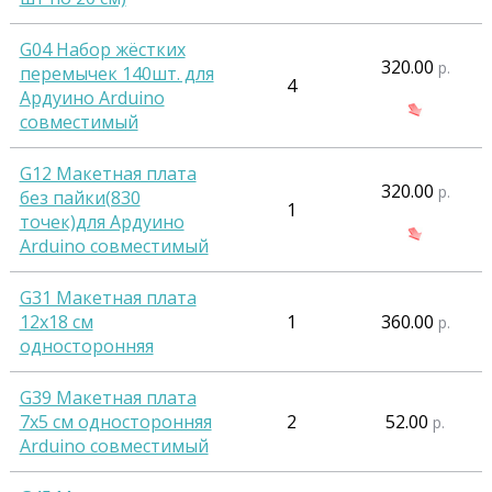
G04 Набор жёстких
320.00
р.
перемычек 140шт. для
4
Ардуино Arduino
совместимый
G12 Макетная плата
320.00
р.
без пайки(830
1
точек)для Ардуино
Arduino совместимый
G31 Макетная плата
12х18 см
1
360.00
р.
односторонняя
G39 Макетная плата
7х5 см односторонняя
2
52.00
р.
Arduino совместимый