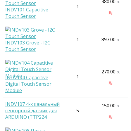
380.00
р.
1
INDV101 Capacitive
Touch Sensor
1
897.00
р.
INDV103 Grove - I2C
Touch Sensor
270.00
р.
1
INDV104 Capacitive
Digital Touch Sensor
Module
INDV107 4-х канальный
150.00
р.
сенсорный датчик для
5
ARDUINO (TTP224