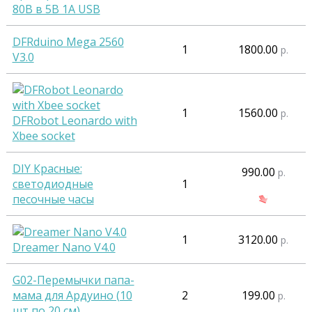
80В в 5В 1А USB
DFRduino Mega 2560
1
1800.00
р.
V3.0
1
1560.00
р.
DFRobot Leonardo with
Xbee socket
DIY Красные:
990.00
р.
светодиодные
1
песочные часы
1
3120.00
р.
Dreamer Nano V4.0
G02-Перемычки папа-
мама для Ардуино (10
2
199.00
р.
шт по 20 см)