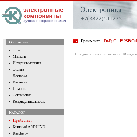
Электроника
электронные
компоненты
+7(3822)511225
лучшее профессионалам
Прайс-лист
|
РњРµС…Р°РЅРёС‡Р
О компании
О нас
Последнее обновление каталога: 10 август
Магазин
Интернет-магазин
Оплата
Доставка
Вакансии
Помощь
Соглашение
Конфиденциальность
КАТАЛОГ
Прайс-лист
Книги об ARDUINO
Raspberry