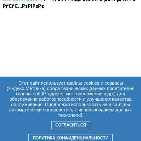
РґСѓС…РѕРІРѕРє
Этот сайт использует файлы cookies и сервисы
(Яндекс.Метрика) сбора технических данных посетителей
(данные об IP-адресе, местоположении и др.) для
обеспечения работоспособности и улучшения качества
Часы работы:
Томск, пр. Ленина г,
обслуживания. Продолжая использовать наш сайт, вы
автоматически соглашаетесь с использованием данных
д. 159
технологий.
09:00 - 19:00
т.:
+7(3822)511225
info@elcopro.ru
СОГЛАСИТЬСЯ
Суб. Воскр. вых.
ПОЛИТИКА КОНФИДЕНЦИАЛЬНОСТИ