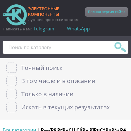
ЭЛЕКТРОННЫЕ
Полная версия сайта
КОМПОНЕНТЫ
лучшее профессионалам
Telegram
WhatsApp
Написать нам:
Точный поиск
В том числе и в описании
Только в наличии
Искать в текущих результатах
Все категории
|
Р—/Р§ РґР»СЏ СЌР».РїРµС‡РµР№ Рё