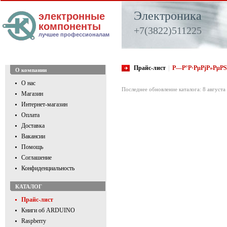
Электроника
электронные
компоненты
+7(3822)511225
лучшее профессионалам
Прайс-лист
|
Р—Р°Р·РµРјР»РµРЅ
О компании
О нас
Последнее обновление каталога: 8 августа
Магазин
Интернет-магазин
Оплата
Доставка
Вакансии
Помощь
Соглашение
Конфиденциальность
КАТАЛОГ
Прайс-лист
Книги об ARDUINO
Raspberry