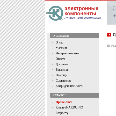
электронные
компоненты
+
лучшее профессионалам
П
О компании
О нас
Послед
Магазин
Интернет-магазин
Оплата
Доставка
Вакансии
Помощь
Соглашение
Конфиденциальность
КАТАЛОГ
Прайс-лист
Книги об ARDUINO
Raspberry