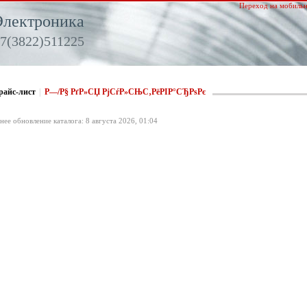
Переход на мобильн
Электроника
7(3822)511225
райс-лист
|
Р—/Р§ РґР»СЏ РјСѓР»СЊС‚РёРІР°СЂРѕРє
нее обновление каталога: 8 августа 2026, 01:04