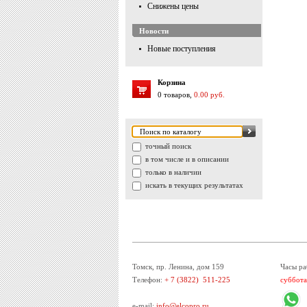
Снижены цены
Новости
Новые поступления
Корзина
0 товаров,
0.00 руб.
точный поиск
в том числе и в описании
только в наличии
искать в текущих результатах
Томск, пр. Ленина, дом 159
Часы ра
Телефон:
+ 7 (3822) 511-225
суббота
e-mail:
info@elcopro.ru