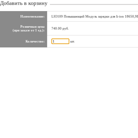
Добавить в корзину
Наименование:
LIO109 Повышающий Модуль зарядки для li-ion 18650,9В
Розничная цена
740.00 руб.
(при заказе от 1 ед.):
Количество:
шт.